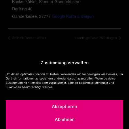
Backenköhler, Stenum-Ganderkesee
Dorfring 40
Ganderkesee
,
27777
Google Karte anzeigen
Abiball; Backenköhler
Landtage Nord; Wüstingen
Zustimmung verwalten
Um dir ein optimales Erlebnis zu bieten, verwenden wir Technologien wie Cookies, um
Night Life Team in deiner Nähe:
Geräteinformationen zu speichern und/oder darauf zuzugreifen. Wenn du deine
DJ in Oldenburg
Zustimmung nicht erteilst oder zurückziehst, können bestimmte Merkmale und
Funktionen beeinträchtigt werden.
DJ in Bremen
DJ in Delmenhorst
DJ in Ganderkesee
Akzeptieren
DJ in Wildeshausen
DJ in Visbek
Ablehnen
DJ in Vechta