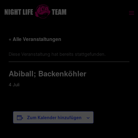
Zum
Inhalt
springen
« Alle Veranstaltungen
Diese Veranstaltung hat bereits stattgefunden.
Abiball; Backenköhler
4 Juli
Zum Kalender hinzufügen